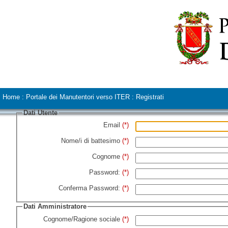
Home
:
Portale dei Manutentori verso ITER
:
Registrati
Dati Utente
Email
(*)
Nome/i di battesimo
(*)
Cognome
(*)
Password:
(*)
Conferma Password:
(*)
Dati Amministratore
Cognome/Ragione sociale
(*)