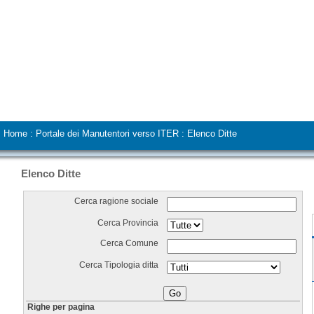
Home
:
Portale dei Manutentori verso ITER
:
Elenco Ditte
Elenco Ditte
Cerca ragione sociale
Cerca Provincia
Cerca Comune
Cerca Tipologia ditta
Righe per pagina